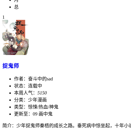
总
1
捉鬼师
作者：奋斗中的sad
状态：连载中
本周人气：
5150
分类：少年漫画
类型：惊悚/热血/神鬼
更新至：09 画中鬼
简介：少年捉鬼师秦梧的成长之路。垂死病中惊坐起，十年小说