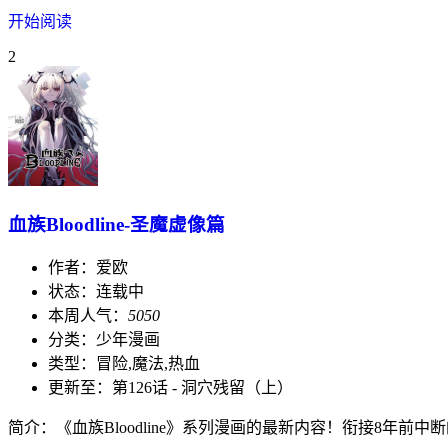
开始阅读
2
血族Bloodline-圣魔虚像篇
作者：爱欧
状态：连载中
本周人气：
5050
分类：少年漫画
类型：冒险,魔法,热血
更新至：第126话 - 洞穴残留（上）
简介：《血族Bloodline》系列漫画的最新内容！衔接8年前