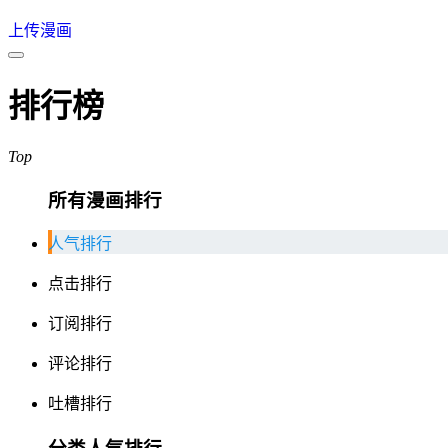
上传漫画
排行榜
Top
所有漫画排行
人气排行
点击排行
订阅排行
评论排行
吐槽排行