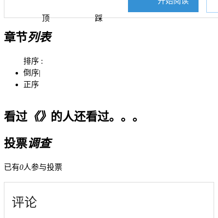
开始阅读
顶
踩
章节
列表
排序 :
倒序
|
正序
看过
《》
的人还看过。。。
投票
调查
已有
0
人参与投票
评论