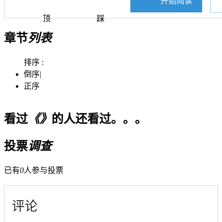
开始阅读
顶
踩
章节
列表
排序 :
倒序
|
正序
看过
《》
的人还看过。。。
投票
调查
已有
0
人参与投票
评论