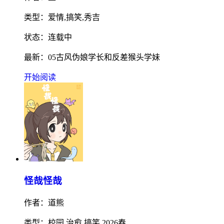
类型：爱情,搞笑,秀吉
状态：连载中
最新：05古风伪娘学长和反差猴头学妹
开始阅读
怪哉怪哉
作者：道熊
类型：校园,治愈,搞笑,2026春