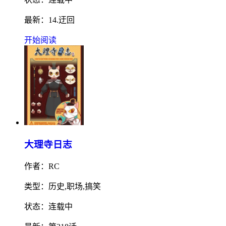
最新：14.迂回
开始阅读
大理寺日志
作者：RC
类型：历史,职场,搞笑
状态：连载中