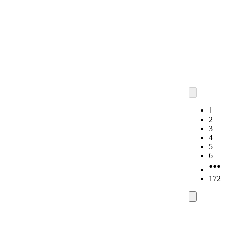
1
2
3
4
5
6
172