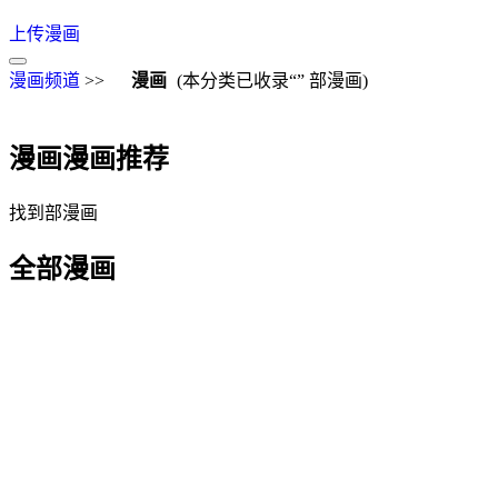
上传漫画
漫画频道
>>
漫画
(本分类已收录“
” 部漫画)
漫画漫画推荐
找到
部漫画
全部漫画