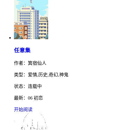
任意集
作者：箕宿仙人
类型：爱情,历史,奇幻,神鬼
状态：连载中
最新：06 初恋
开始阅读