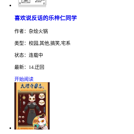
喜欢说反话的乐梓仁同学
作者：杂烩火锅
类型：校园,其他,搞笑,宅系
状态：连载中
最新：14.迂回
开始阅读