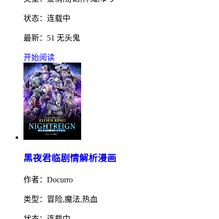
状态：连载中
最新：51 无头鬼
开始阅读
黑夜君临剧情解析漫画
作者：Docurro
类型：冒险,魔法,热血
状态：连载中