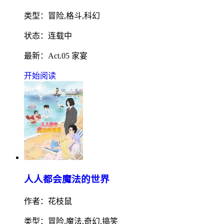
类型：冒险,格斗,科幻
状态：连载中
最新：Act.05 家宴
开始阅读
人人都会魔法的世界
作者：花枝鼠
类型：冒险,魔法,奇幻,搞笑