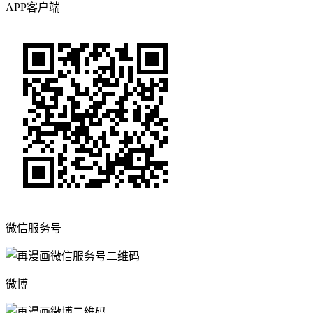
APP客户端
微信服务号
微博