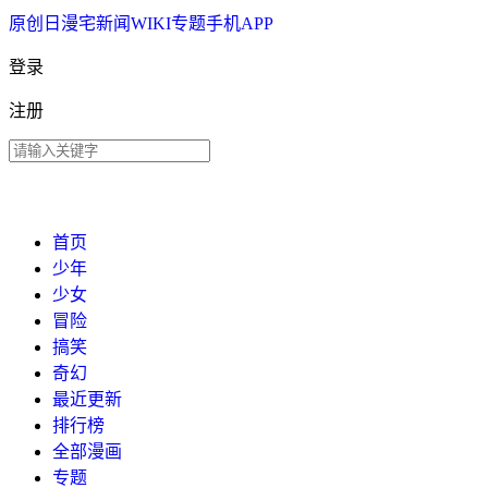
原创
日漫
宅新闻
WIKI
专题
手机APP
登录
注册
首页
少年
少女
冒险
搞笑
奇幻
最近更新
排行榜
全部漫画
专题