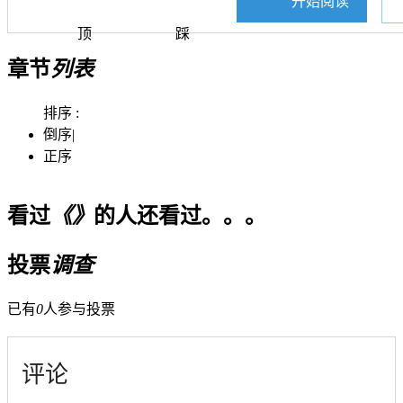
开始阅读
顶
踩
章节
列表
排序 :
倒序
|
正序
看过
《》
的人还看过。。。
投票
调查
已有
0
人参与投票
评论