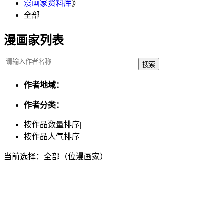
漫画家资料库
》
全部
漫画家列表
作者地域：
作者分类：
按作品数量排序
|
按作品人气排序
当前选择：
全部（位漫画家）