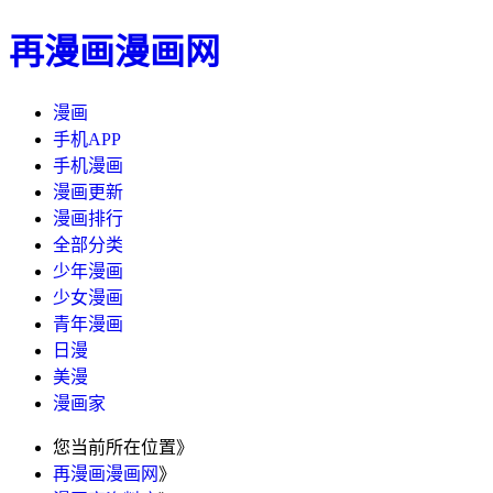
再漫画漫画网
漫画
手机APP
手机漫画
漫画更新
漫画排行
全部分类
少年漫画
少女漫画
青年漫画
日漫
美漫
漫画家
您当前所在位置
》
再漫画漫画网
》