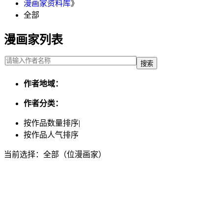
漫画家资料库
》
全部
漫画家列表
作者地域：
作者分类：
按作品数量排序
|
按作品人气排序
当前选择：
全部（位漫画家）