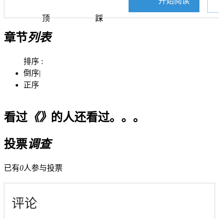
开始阅读
顶
踩
章节
列表
排序 :
倒序
|
正序
看过
《》
的人还看过。。。
投票
调查
已有
0
人参与投票
评论