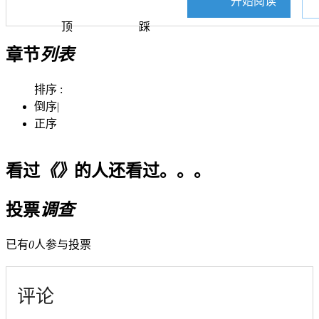
开始阅读
顶
踩
章节
列表
排序 :
倒序
|
正序
看过
《》
的人还看过。。。
投票
调查
已有
0
人参与投票
评论