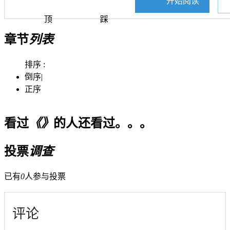
开始阅读
顶
踩
章节
列表
排序 :
倒序
|
正序
看过
《》
的人还看过。。。
投票
调查
已有
0
人参与投票
评论