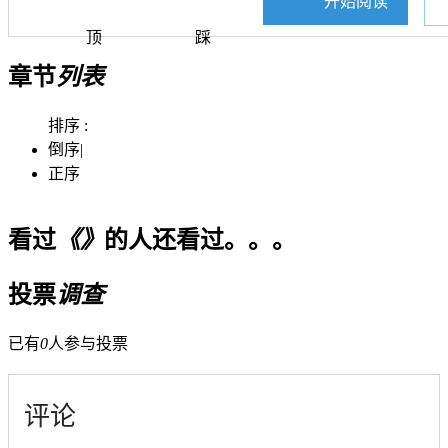
开始阅读
顶
踩
章节
列表
排序 :
倒序
|
正序
看过
《》
的人还看过。。。
投票
调查
已有
0
人参与投票
评论