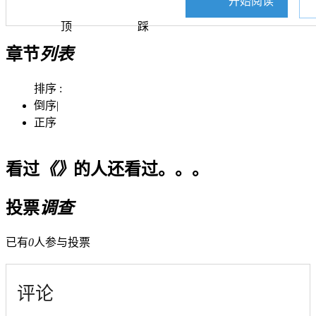
开始阅读
顶
踩
章节
列表
排序 :
倒序
|
正序
看过
《》
的人还看过。。。
投票
调查
已有
0
人参与投票
评论