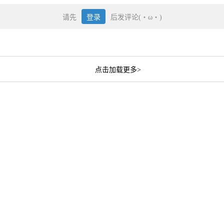
请先
登录
后发评论(・ω・)
点击加载更多>