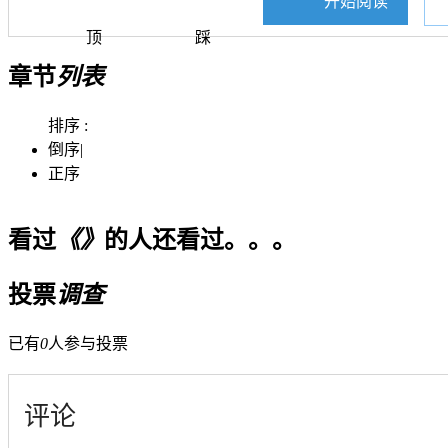
开始阅读
顶
踩
章节
列表
排序 :
倒序
|
正序
看过
《》
的人还看过。。。
投票
调查
已有
0
人参与投票
评论