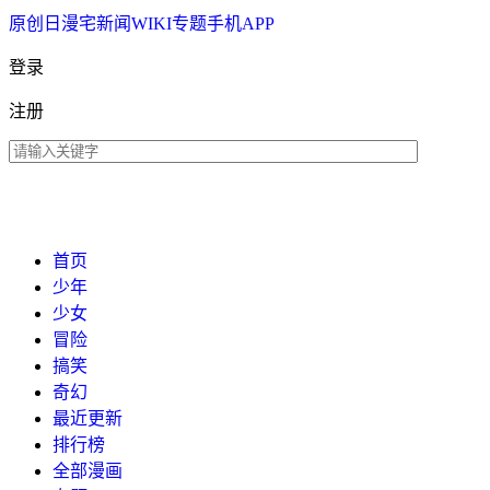
原创
日漫
宅新闻
WIKI
专题
手机APP
登录
注册
首页
少年
少女
冒险
搞笑
奇幻
最近更新
排行榜
全部漫画