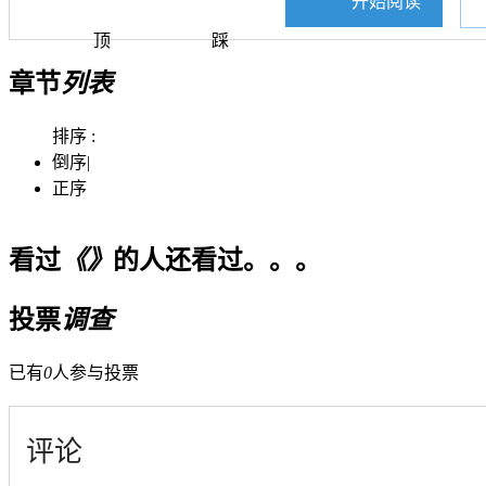
开始阅读
顶
踩
章节
列表
排序 :
倒序
|
正序
看过
《》
的人还看过。。。
投票
调查
已有
0
人参与投票
评论