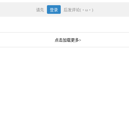
请先
登录
后发评论(・ω・)
点击加载更多>