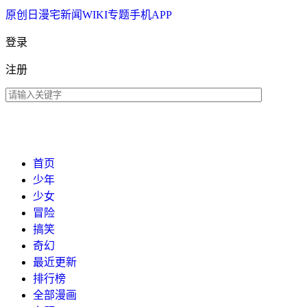
原创
日漫
宅新闻
WIKI
专题
手机APP
登录
注册
首页
少年
少女
冒险
搞笑
奇幻
最近更新
排行榜
全部漫画