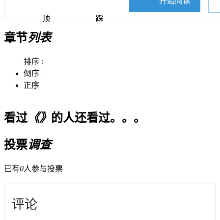
开始阅读
顶
踩
章节
列表
排序 :
倒序
|
正序
看过
《》
的人还看过。。。
投票
调查
已有
0
人参与投票
评论