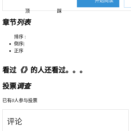
开始阅读
顶
踩
章节
列表
排序 :
倒序
|
正序
看过
《》
的人还看过。。。
投票
调查
已有
0
人参与投票
评论