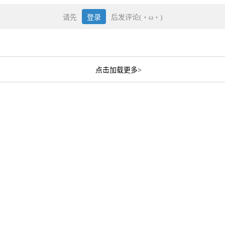
请先
登录
后发评论(・ω・)
点击加载更多>