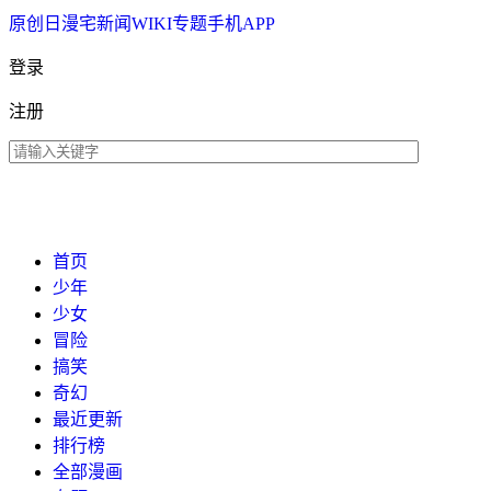
原创
日漫
宅新闻
WIKI
专题
手机APP
登录
注册
首页
少年
少女
冒险
搞笑
奇幻
最近更新
排行榜
全部漫画