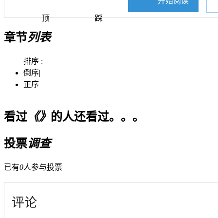
开始阅读
顶
踩
章节
列表
排序 :
倒序
|
正序
看过
《》
的人还看过。。。
投票
调查
已有
0
人参与投票
评论