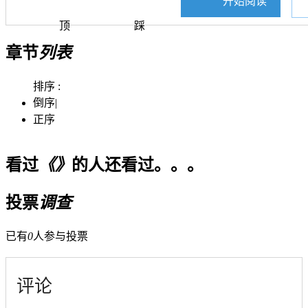
开始阅读
顶
踩
章节
列表
排序 :
倒序
|
正序
看过
《》
的人还看过。。。
投票
调查
已有
0
人参与投票
评论