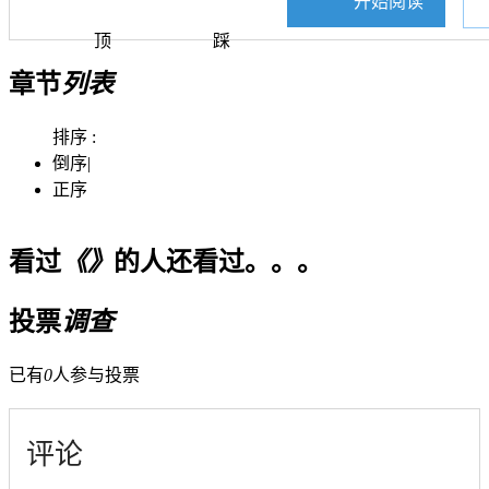
开始阅读
顶
踩
章节
列表
排序 :
倒序
|
正序
看过
《》
的人还看过。。。
投票
调查
已有
0
人参与投票
评论