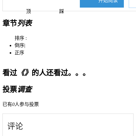
开始阅读
顶
踩
章节
列表
排序 :
倒序
|
正序
看过
《》
的人还看过。。。
投票
调查
已有
0
人参与投票
评论