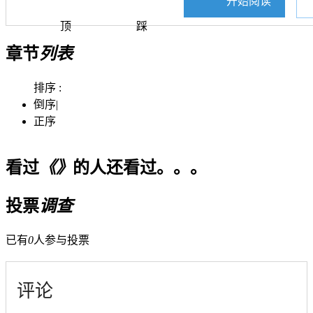
开始阅读
顶
踩
章节
列表
排序 :
倒序
|
正序
看过
《》
的人还看过。。。
投票
调查
已有
0
人参与投票
评论