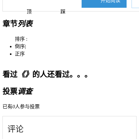
开始阅读
顶
踩
章节
列表
排序 :
倒序
|
正序
看过
《》
的人还看过。。。
投票
调查
已有
0
人参与投票
评论