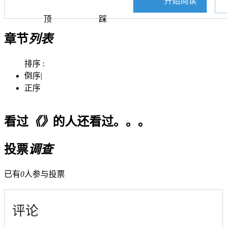
开始阅读
顶
踩
章节
列表
排序 :
倒序
|
正序
看过
《》
的人还看过。。。
投票
调查
已有
0
人参与投票
评论