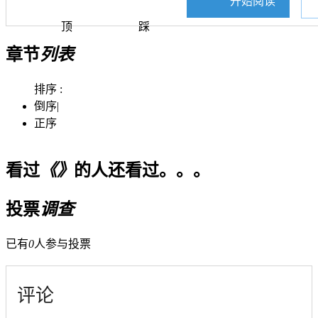
开始阅读
顶
踩
章节
列表
排序 :
倒序
|
正序
看过
《》
的人还看过。。。
投票
调查
已有
0
人参与投票
评论