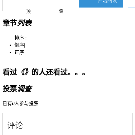
开始阅读
顶
踩
章节
列表
排序 :
倒序
|
正序
看过
《》
的人还看过。。。
投票
调查
已有
0
人参与投票
评论