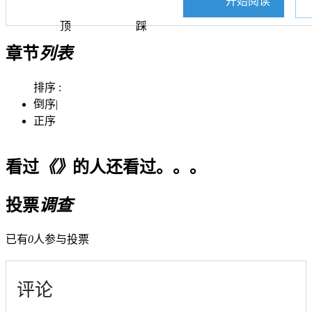
开始阅读
顶
踩
章节
列表
排序 :
倒序
|
正序
看过
《》
的人还看过。。。
投票
调查
已有
0
人参与投票
评论