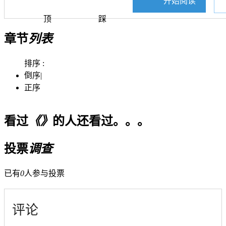
开始阅读
顶
踩
章节
列表
排序 :
倒序
|
正序
看过
《》
的人还看过。。。
投票
调查
已有
0
人参与投票
评论