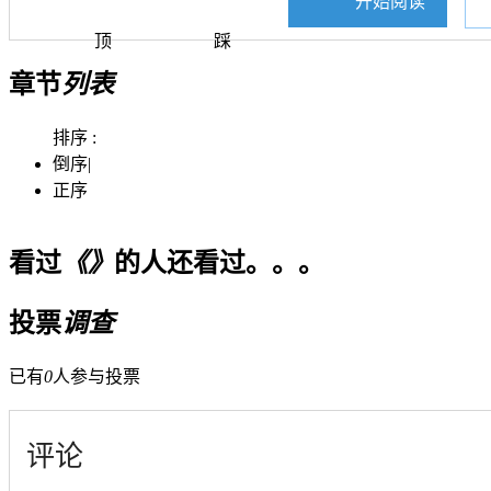
开始阅读
顶
踩
章节
列表
排序 :
倒序
|
正序
看过
《》
的人还看过。。。
投票
调查
已有
0
人参与投票
评论