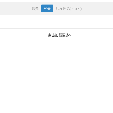
请先
登录
后发评论(・ω・)
点击加载更多>