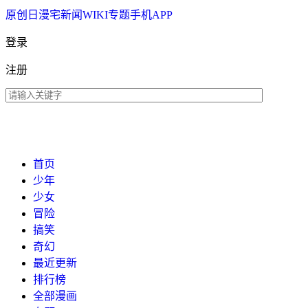
原创
日漫
宅新闻
WIKI
专题
手机APP
登录
注册
首页
少年
少女
冒险
搞笑
奇幻
最近更新
排行榜
全部漫画