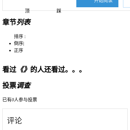
开始阅读
顶
踩
章节
列表
排序 :
倒序
|
正序
看过
《》
的人还看过。。。
投票
调查
已有
0
人参与投票
评论