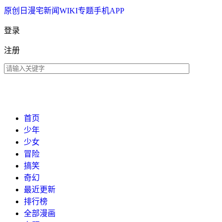
原创
日漫
宅新闻
WIKI
专题
手机APP
登录
注册
首页
少年
少女
冒险
搞笑
奇幻
最近更新
排行榜
全部漫画