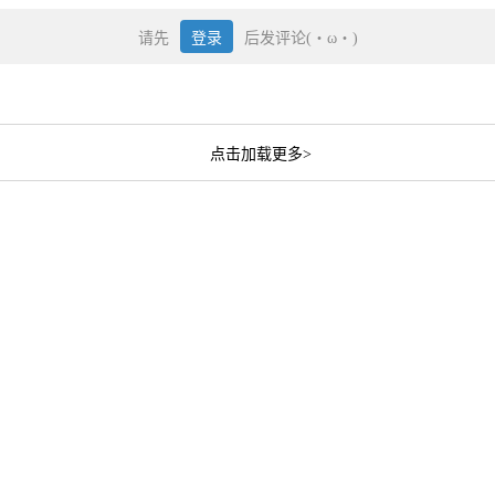
请先
登录
后发评论(・ω・)
点击加载更多>