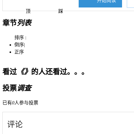
开始阅读
顶
踩
章节
列表
排序 :
倒序
|
正序
看过
《》
的人还看过。。。
投票
调查
已有
0
人参与投票
评论