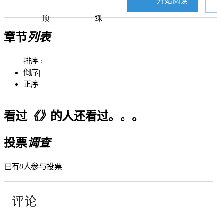
开始阅读
顶
踩
章节
列表
排序 :
倒序
|
正序
看过
《》
的人还看过。。。
投票
调查
已有
0
人参与投票
评论