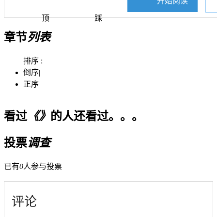
开始阅读
顶
踩
章节
列表
排序 :
倒序
|
正序
看过
《》
的人还看过。。。
投票
调查
已有
0
人参与投票
评论