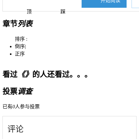
开始阅读
顶
踩
章节
列表
排序 :
倒序
|
正序
看过
《》
的人还看过。。。
投票
调查
已有
0
人参与投票
评论