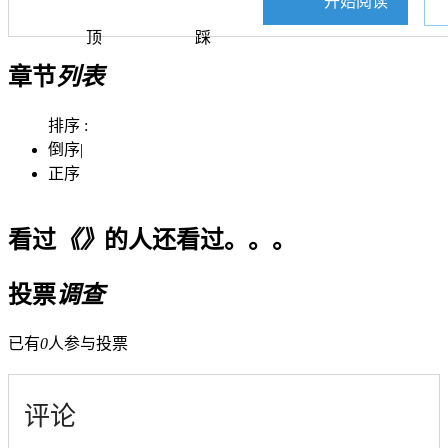
开始阅读
顶
踩
章节
列表
排序 :
倒序
|
正序
看过
《》
的人还看过。。。
投票
调查
已有
0
人参与投票
评论