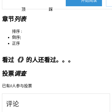
开始阅读
顶
踩
章节
列表
排序 :
倒序
|
正序
看过
《》
的人还看过。。。
投票
调查
已有
0
人参与投票
评论