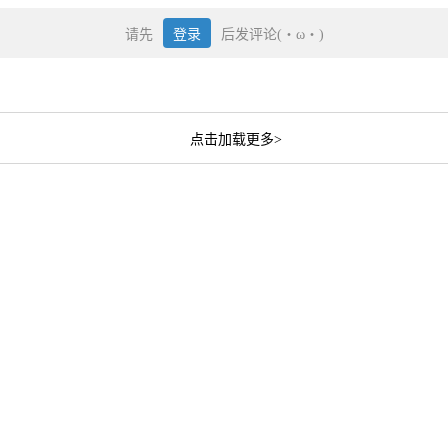
请先
登录
后发评论(・ω・)
点击加载更多>