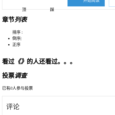
开始阅读
顶
踩
章节
列表
排序 :
倒序
|
正序
看过
《》
的人还看过。。。
投票
调查
已有
0
人参与投票
评论