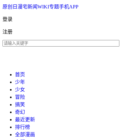
原创
日漫
宅新闻
WIKI
专题
手机APP
登录
注册
首页
少年
少女
冒险
搞笑
奇幻
最近更新
排行榜
全部漫画