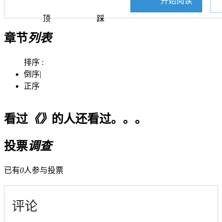
开始阅读
顶
踩
章节
列表
排序 :
倒序
|
正序
看过
《》
的人还看过。。。
投票
调查
已有
0
人参与投票
评论