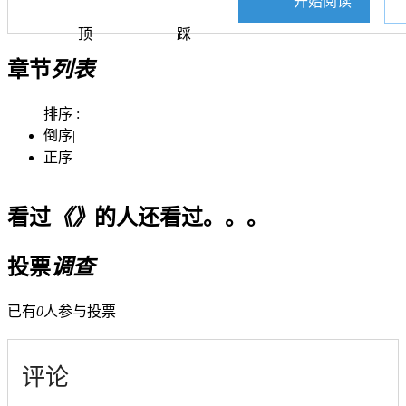
开始阅读
顶
踩
章节
列表
排序 :
倒序
|
正序
看过
《》
的人还看过。。。
投票
调查
已有
0
人参与投票
评论