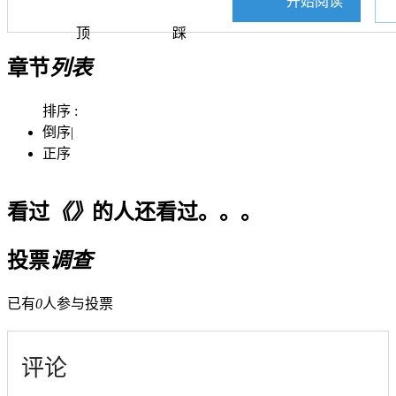
开始阅读
顶
踩
章节
列表
排序 :
倒序
|
正序
看过
《》
的人还看过。。。
投票
调查
已有
0
人参与投票
评论