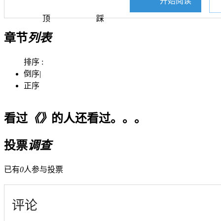
开始阅读
顶
踩
章节
列表
排序 :
倒序
|
正序
看过
《》
的人还看过。。。
投票
调查
已有
0
人参与投票
评论