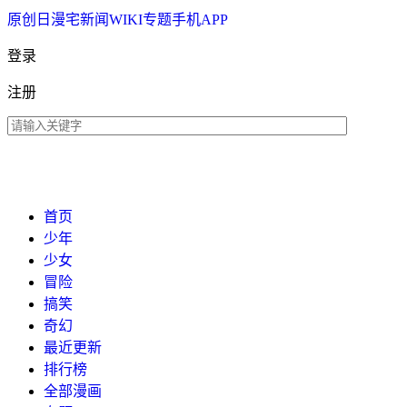
原创
日漫
宅新闻
WIKI
专题
手机APP
登录
注册
首页
少年
少女
冒险
搞笑
奇幻
最近更新
排行榜
全部漫画