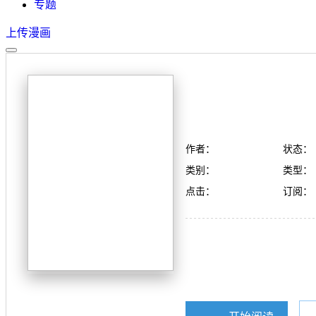
专题
上传漫画
作者：
状态：
类别：
类型：
点击：
订阅：