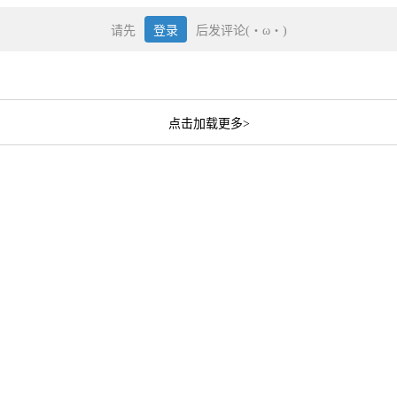
请先
登录
后发评论(・ω・)
点击加载更多>