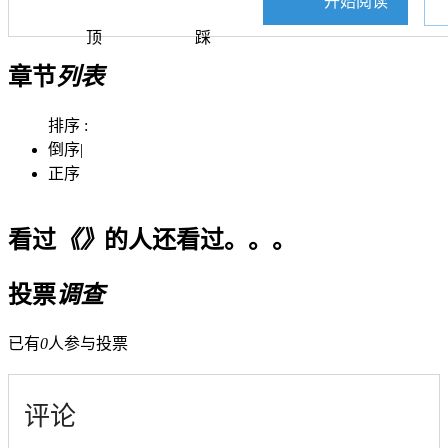
开始阅读
顶
踩
章节
列表
排序 :
倒序
|
正序
看过
《》
的人还看过。。。
投票
调查
已有
0
人参与投票
评论