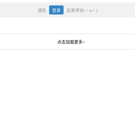
请先
登录
后发评论(・ω・)
点击加载更多>