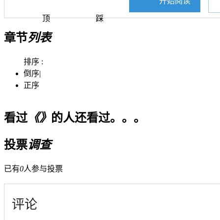
开始阅读
顶
踩
章节
列表
排序 :
倒序
|
正序
看过
《》
的人还看过。。。
投票
调查
已有
0
人参与投票
评论