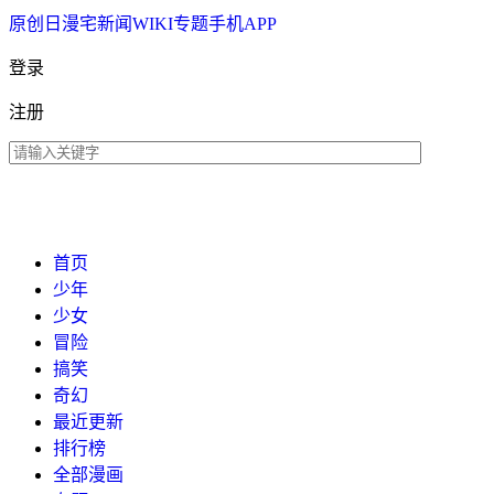
原创
日漫
宅新闻
WIKI
专题
手机APP
登录
注册
首页
少年
少女
冒险
搞笑
奇幻
最近更新
排行榜
全部漫画