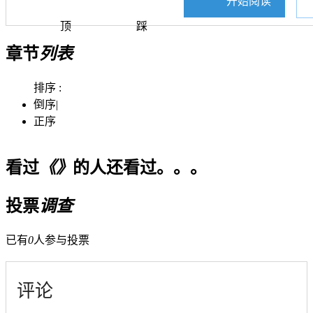
开始阅读
顶
踩
章节
列表
排序 :
倒序
|
正序
看过
《》
的人还看过。。。
投票
调查
已有
0
人参与投票
评论