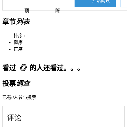
开始阅读
顶
踩
章节
列表
排序 :
倒序
|
正序
看过
《》
的人还看过。。。
投票
调查
已有
0
人参与投票
评论