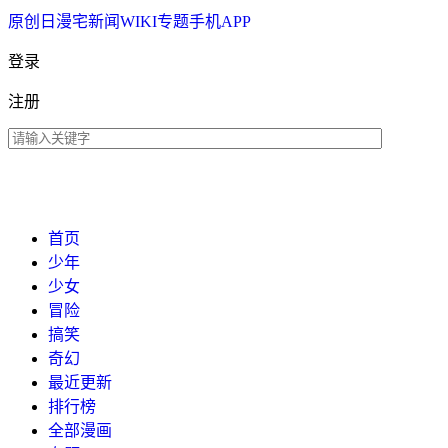
原创
日漫
宅新闻
WIKI
专题
手机APP
登录
注册
首页
少年
少女
冒险
搞笑
奇幻
最近更新
排行榜
全部漫画