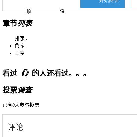
开始阅读
顶
踩
章节
列表
排序 :
倒序
|
正序
看过
《》
的人还看过。。。
投票
调查
已有
0
人参与投票
评论