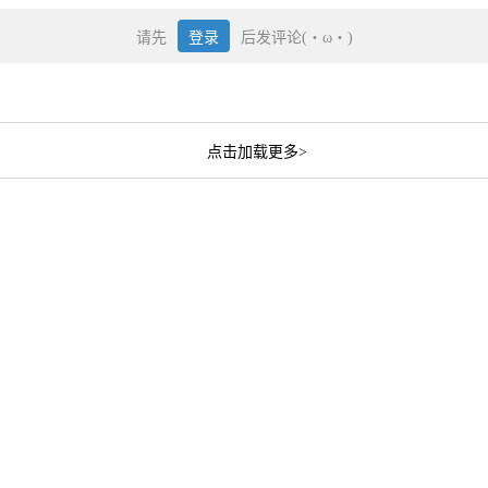
请先
登录
后发评论(・ω・)
点击加载更多>