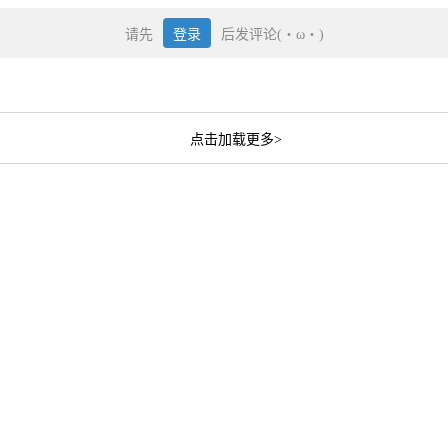
请先
登录
后发评论(・ω・)
点击加载更多>