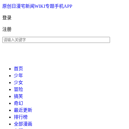
原创
日漫
宅新闻
WIKI
专题
手机APP
登录
注册
首页
少年
少女
冒险
搞笑
奇幻
最近更新
排行榜
全部漫画