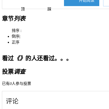
开始阅读
顶
踩
章节
列表
排序 :
倒序
|
正序
看过
《》
的人还看过。。。
投票
调查
已有
0
人参与投票
评论