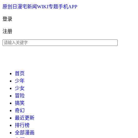
原创
日漫
宅新闻
WIKI
专题
手机APP
登录
注册
首页
少年
少女
冒险
搞笑
奇幻
最近更新
排行榜
全部漫画