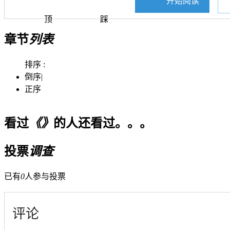
开始阅读
顶
踩
章节
列表
排序 :
倒序
|
正序
看过
《》
的人还看过。。。
投票
调查
已有
0
人参与投票
评论