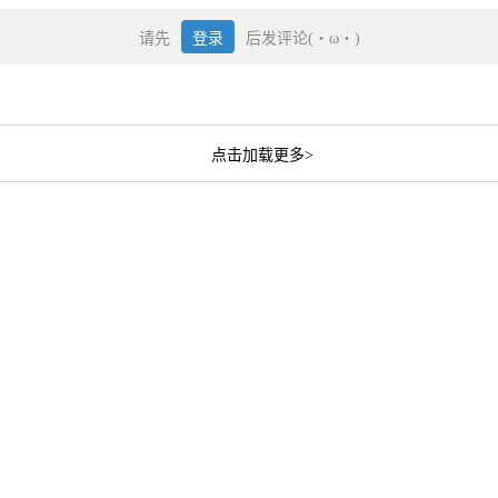
请先
登录
后发评论(・ω・)
点击加载更多>