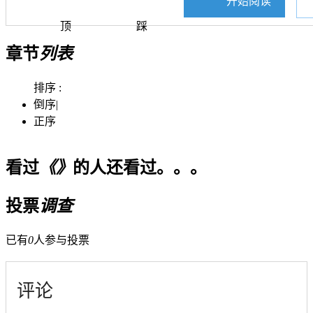
开始阅读
顶
踩
章节
列表
排序 :
倒序
|
正序
看过
《》
的人还看过。。。
投票
调查
已有
0
人参与投票
评论